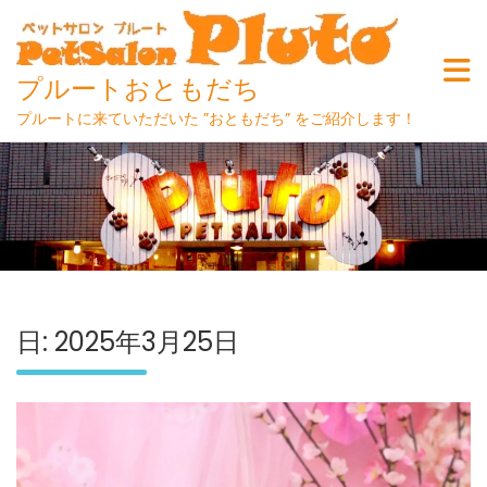
プルートおともだち
プルートに来ていただいた ”おともだち” をご紹介します！
Skip
to
content
日:
2025年3月25日