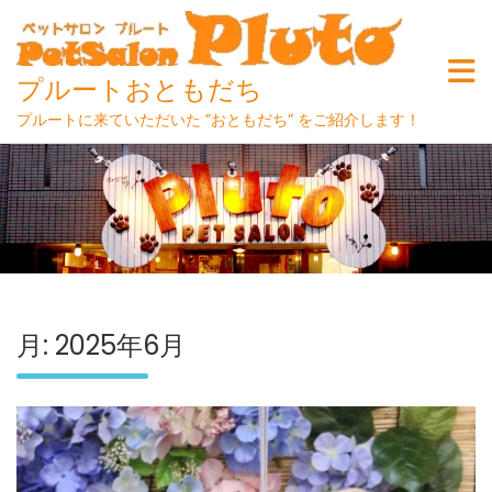
プルートおともだち
プルートに来ていただいた ”おともだち” をご紹介します！
Skip
to
content
月:
2025年6月