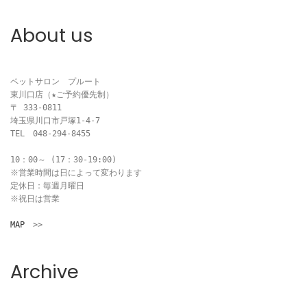
ビ
About us
ゲ
ー
ペットサロン　プルート

東川口店（★ご予約優先制）

シ
〒 333-0811

埼玉県川口市戸塚1-4-7

ョ
TEL　048-294-8455

ン
10：00～ (17：30-19:00)

※営業時間は日によって変わります

定休日：毎週月曜日

※祝日は営業

MAP
　>>
Archive