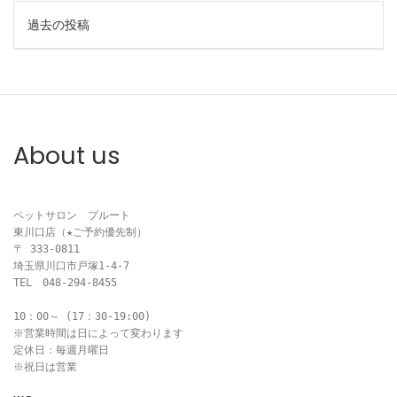
投
過去の投稿
稿
ナ
ビ
About us
ゲ
ー
ペットサロン　プルート

東川口店（★ご予約優先制）

シ
〒 333-0811

埼玉県川口市戸塚1-4-7

ョ
TEL　048-294-8455

ン
10：00～ (17：30-19:00)

※営業時間は日によって変わります

定休日：毎週月曜日

※祝日は営業
