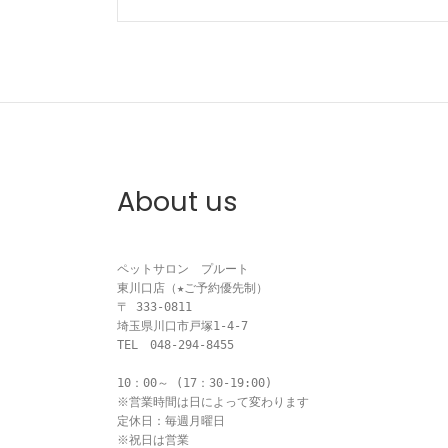
稿
ナ
ビ
ゲ
ー
About us
シ
ョ
ペットサロン　プルート

ン
東川口店（★ご予約優先制）

〒 333-0811

埼玉県川口市戸塚1-4-7

TEL　048-294-8455

10：00～ (17：30-19:00)

※営業時間は日によって変わります

定休日：毎週月曜日

※祝日は営業
