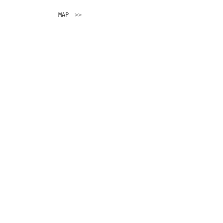
MAP
　>>