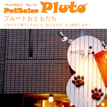
プルートおともだち
プルートに来ていただいた ”おともだち” をご紹介します！
Skip
to
content