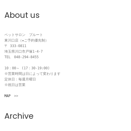
ビ
About us
ゲ
ー
ペットサロン　プルート

東川口店（★ご予約優先制）

シ
〒 333-0811

埼玉県川口市戸塚1-4-7

ョ
TEL　048-294-8455

ン
10：00～ (17：30-19:00)

※営業時間は日によって変わります

定休日：毎週月曜日

※祝日は営業

MAP
　>>
Archive