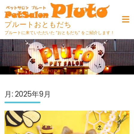
プルートおともだち
プルートに来ていただいた ”おともだち” をご紹介します！
Skip
to
content
月:
2025年9月