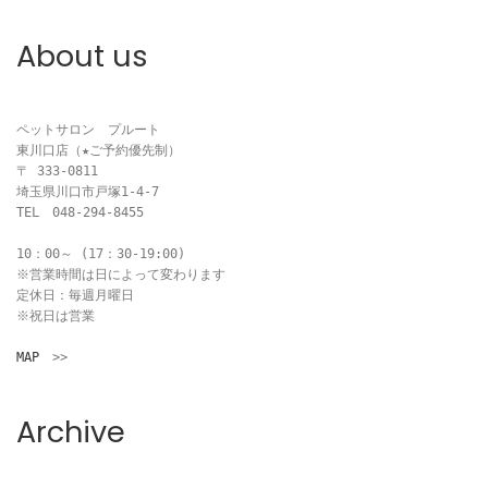
ビ
About us
ゲ
ー
ペットサロン　プルート

東川口店（★ご予約優先制）

シ
〒 333-0811

埼玉県川口市戸塚1-4-7

ョ
TEL　048-294-8455

ン
10：00～ (17：30-19:00)

※営業時間は日によって変わります

定休日：毎週月曜日

※祝日は営業

MAP
　>>
Archive