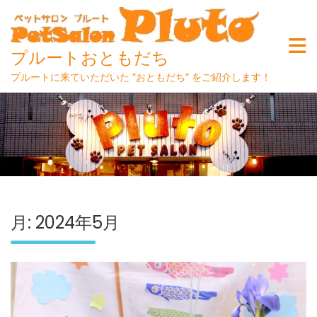
プルートおともだち
プルートに来ていただいた ”おともだち” をご紹介します！
Skip
to
content
月:
2024年5月