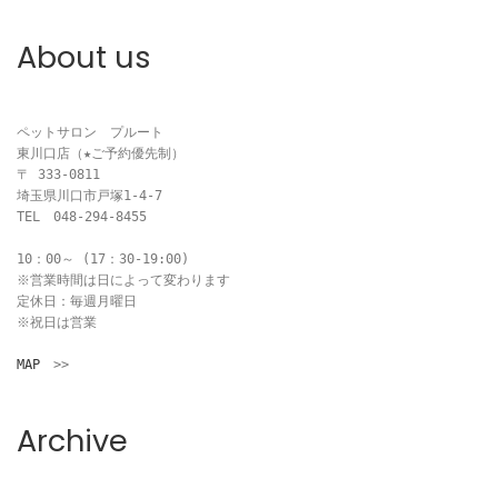
ビ
About us
ゲ
ー
ペットサロン　プルート

東川口店（★ご予約優先制）

シ
〒 333-0811

埼玉県川口市戸塚1-4-7

ョ
TEL　048-294-8455

ン
10：00～ (17：30-19:00)

※営業時間は日によって変わります

定休日：毎週月曜日

※祝日は営業

MAP
　>>
Archive