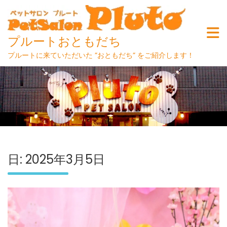
プルートおともだち
プルートに来ていただいた ”おともだち” をご紹介します！
Skip
to
content
日:
2025年3月5日