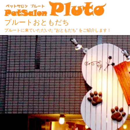
プルートおともだち
プルートに来ていただいた ”おともだち” をご紹介します！
Skip
to
content