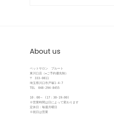
稿
ナ
ビ
ゲ
ー
About us
シ
ョ
ペットサロン　プルート

ン
東川口店（★ご予約優先制）

〒 333-0811

埼玉県川口市戸塚1-4-7

TEL　048-294-8455

10：00～ (17：30-19:00)

※営業時間は日によって変わります

定休日：毎週月曜日

※祝日は営業
