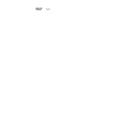
MAP
　>>