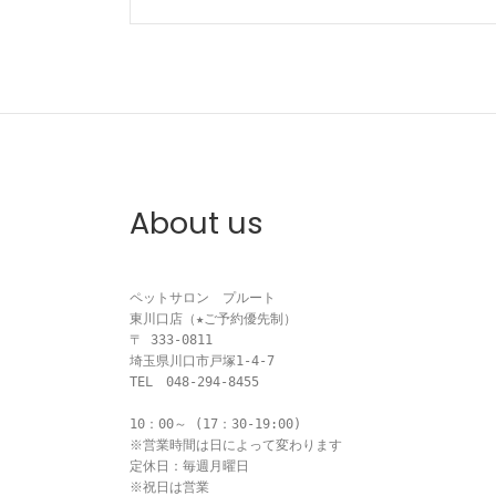
稿
ナ
ビ
ゲ
ー
About us
シ
ョ
ペットサロン　プルート

ン
東川口店（★ご予約優先制）

〒 333-0811

埼玉県川口市戸塚1-4-7

TEL　048-294-8455

10：00～ (17：30-19:00)

※営業時間は日によって変わります

定休日：毎週月曜日

※祝日は営業
