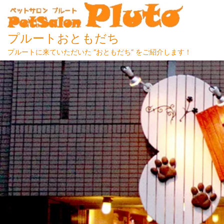
プルートおともだち
プルートに来ていただいた ”おともだち” をご紹介します！
Skip
to
content