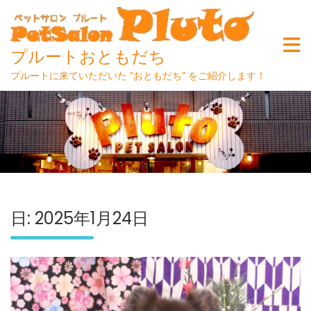
プルートおともだち
プルートに来ていただいた ”おともだち” をご紹介します！
Skip
to
content
日:
2025年1月24日