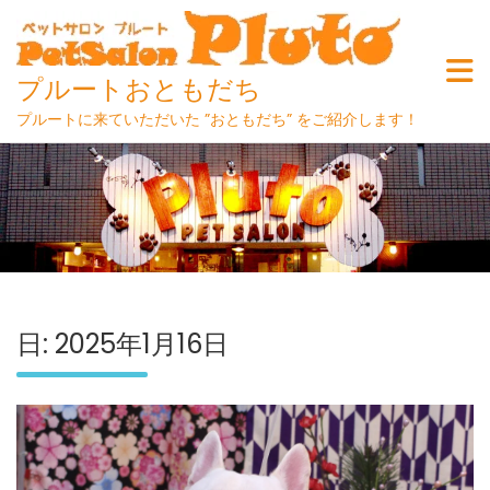
プルートおともだち
プルートに来ていただいた ”おともだち” をご紹介します！
Skip
to
content
日:
2025年1月16日