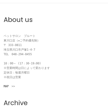
ビ
ゲ
About us
ー
シ
ペットサロン　プルート

ョ
東川口店（★ご予約優先制）

〒 333-0811

ン
埼玉県川口市戸塚1-4-7

TEL　048-294-8455

10：00～ (17：30-19:00)

※営業時間は日によって変わります

定休日：毎週月曜日

※祝日は営業

MAP
　>>
Archive