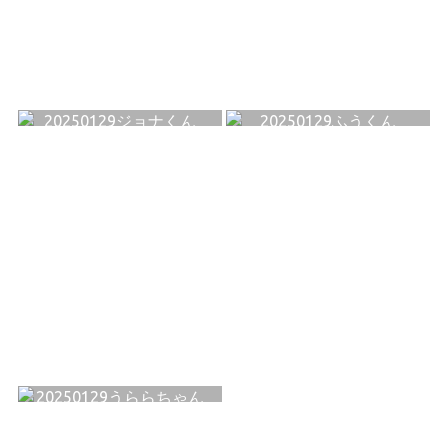
20250129ジョナくん
20250129ふうくん
20250129うららちゃん