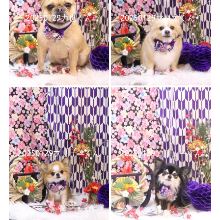
20250129力也くん
20250129マロ太くん-1
20250129プリュ―くん
20250129アリューくん