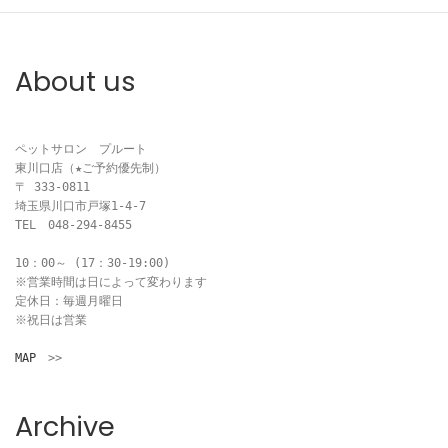
ビ
ゲ
About us
ー
シ
ペットサロン　プルート

ョ
東川口店（★ご予約優先制）

〒 333-0811

ン
埼玉県川口市戸塚1-4-7

TEL　048-294-8455

10：00～ (17：30-19:00)

※営業時間は日によって変わります

定休日：毎週月曜日

※祝日は営業

MAP
　>>
Archive