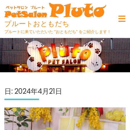
プルートおともだち
プルートに来ていただいた ”おともだち” をご紹介します！
Skip
to
content
日:
2024年4月21日