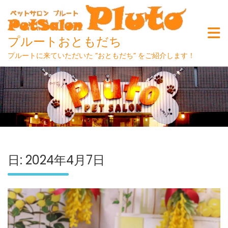
プルートおともだち
プルートに来ていただいた ”おともだち” をご紹介します！
Skip
to
content
日:
2024年4月7日