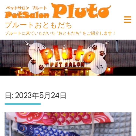
プルートおともだち
プルートに来ていただいた ”おともだち” をご紹介します！
Skip
to
content
日:
2023年5月24日