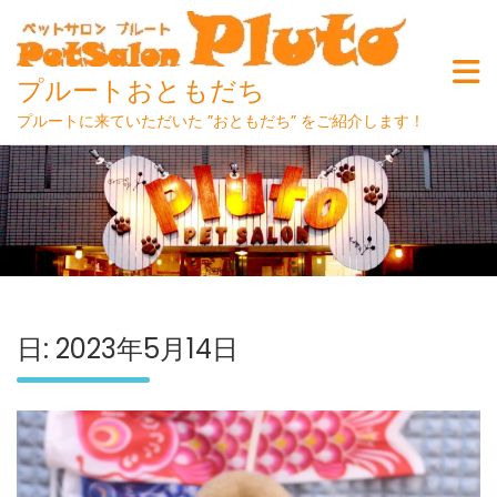
プルートおともだち
プルートに来ていただいた ”おともだち” をご紹介します！
Skip
to
content
日:
2023年5月14日