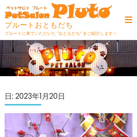
プルートおともだち
プルートに来ていただいた ”おともだち” をご紹介します！
Skip
to
content
日:
2023年1月20日