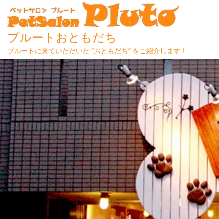
プルートおともだち
プルートに来ていただいた ”おともだち” をご紹介します！
Skip
to
content