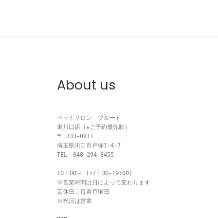
About us
ペットサロン　プルート

東川口店（★ご予約優先制）

〒 333-0811

埼玉県川口市戸塚1-4-7

TEL　048-294-8455

10：00～ (17：30-19:00)

※営業時間は日によって変わります

定休日：毎週月曜日

※祝日は営業
