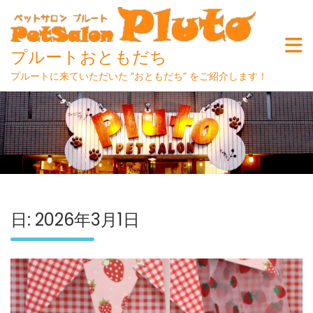
プルートおともだち
プルートに来ていただいた ”おともだち” をご紹介します！
Skip
to
content
日:
2026年3月1日