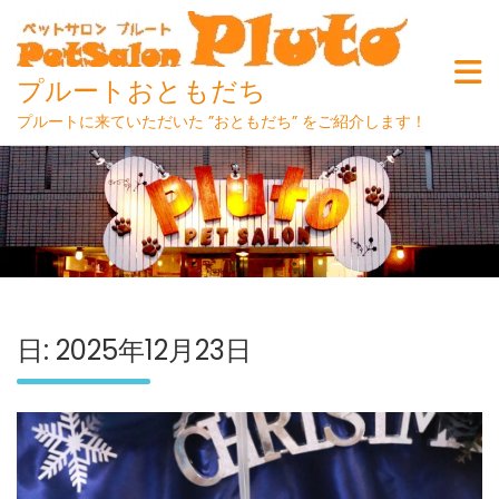
プルートおともだち
プルートに来ていただいた ”おともだち” をご紹介します！
Skip
to
content
日:
2025年12月23日