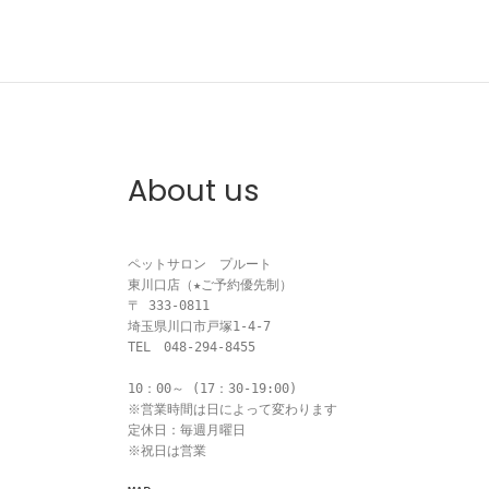
About us
ペットサロン　プルート

東川口店（★ご予約優先制）

〒 333-0811

埼玉県川口市戸塚1-4-7

TEL　048-294-8455

10：00～ (17：30-19:00)

※営業時間は日によって変わります

定休日：毎週月曜日

※祝日は営業
