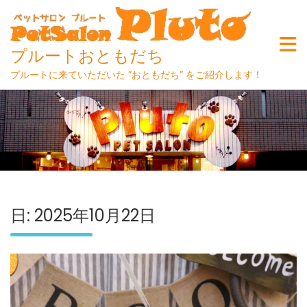
プルートおともだち
プルートに来ていただいた ”おともだち” をご紹介します！
Skip
to
content
日:
2025年10月22日