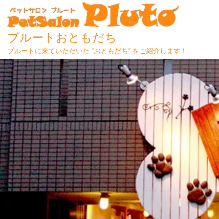
プルートおともだち
プルートに来ていただいた ”おともだち” をご紹介します！
Skip
to
content