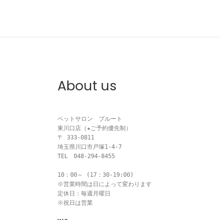
About us
ペットサロン　プルート

東川口店（★ご予約優先制）

〒 333-0811

埼玉県川口市戸塚1-4-7

TEL　048-294-8455

10：00～ (17：30-19:00)

※営業時間は日によって変わります

定休日：毎週月曜日

※祝日は営業
