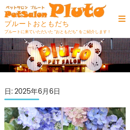
プルートおともだち
プルートに来ていただいた ”おともだち” をご紹介します！
Skip
to
content
日:
2025年6月6日