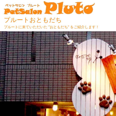
プルートおともだち
プルートに来ていただいた ”おともだち” をご紹介します！
Skip
to
content