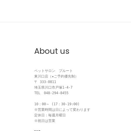
About us
ペットサロン　プルート

東川口店（★ご予約優先制）

〒 333-0811

埼玉県川口市戸塚1-4-7

TEL　048-294-8455

10：00～ (17：30-19:00)

※営業時間は日によって変わります

定休日：毎週月曜日

※祝日は営業
