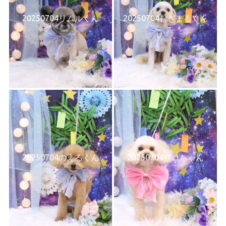
20250704リムルくん
20250704むぎまるくん
20250704のえるくん
20250704リコちゃん