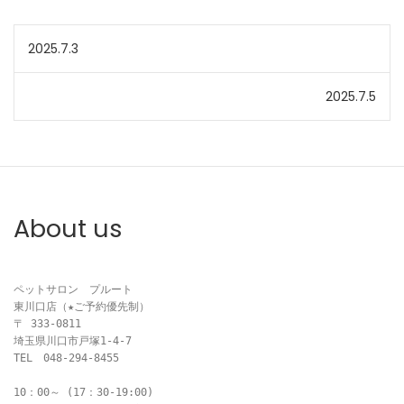
投
2025.7.3
稿
2025.7.5
ナ
ビ
ゲ
About us
ー
シ
ペットサロン　プルート

ョ
東川口店（★ご予約優先制）

〒 333-0811

ン
埼玉県川口市戸塚1-4-7

TEL　048-294-8455

10：00～ (17：30-19:00)
