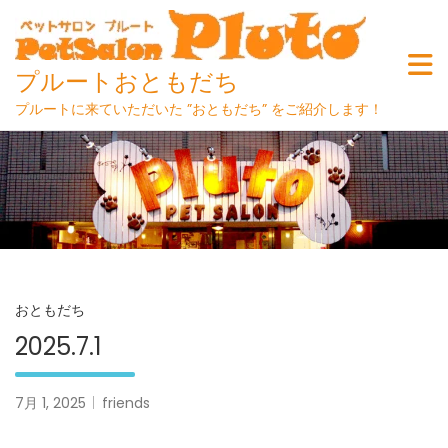
プルートおともだち
プルートに来ていただいた ”おともだち” をご紹介します！
Skip
to
content
おともだち
2025.7.1
7月 1, 2025
friends