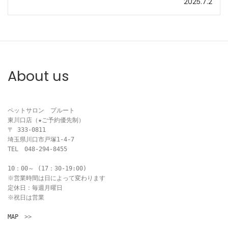
2025.7.2
ナ
ビ
ゲ
About us
ー
シ
ペットサロン　プルート

ョ
東川口店（★ご予約優先制）

〒 333-0811

ン
埼玉県川口市戸塚1-4-7

TEL　048-294-8455

10：00～ (17：30-19:00)

※営業時間は日によって変わります

定休日：毎週月曜日

※祝日は営業

MAP
　>>