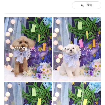
検索
20250701なるくん
20250701みみくん