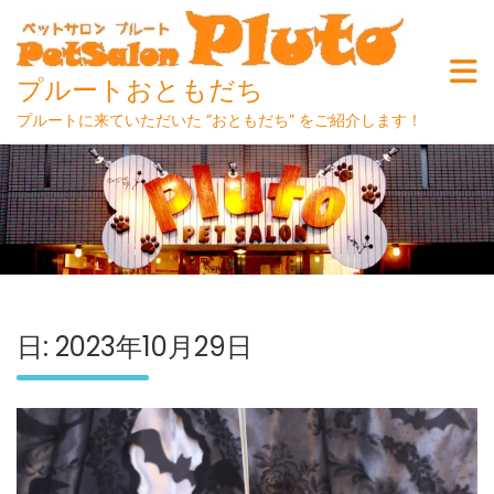
プルートおともだち
プルートに来ていただいた ”おともだち” をご紹介します！
Skip
to
content
日:
2023年10月29日