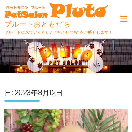
プルートおともだち
プルートに来ていただいた ”おともだち” をご紹介します！
Skip
to
content
日:
2023年8月12日