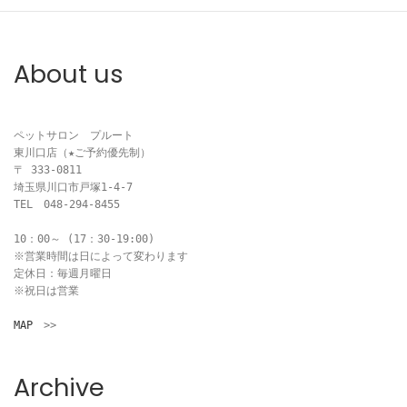
ビ
ゲ
About us
ー
シ
ペットサロン　プルート

ョ
東川口店（★ご予約優先制）

〒 333-0811

ン
埼玉県川口市戸塚1-4-7

TEL　048-294-8455

10：00～ (17：30-19:00)

※営業時間は日によって変わります

定休日：毎週月曜日

※祝日は営業

MAP
　>>
Archive