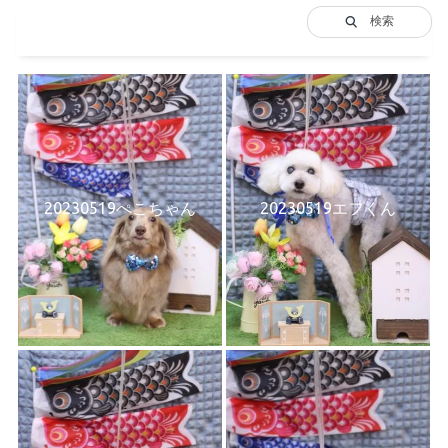
検索
20230519ぺこちゃん
20230519エフくん