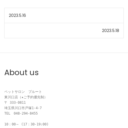
投
2023.5.16
稿
2023.5.18
ナ
ビ
ゲ
About us
ー
シ
ペットサロン　プルート

ョ
東川口店（★ご予約優先制）

〒 333-0811

ン
埼玉県川口市戸塚1-4-7

TEL　048-294-8455

10：00～ (17：30-19:00)
