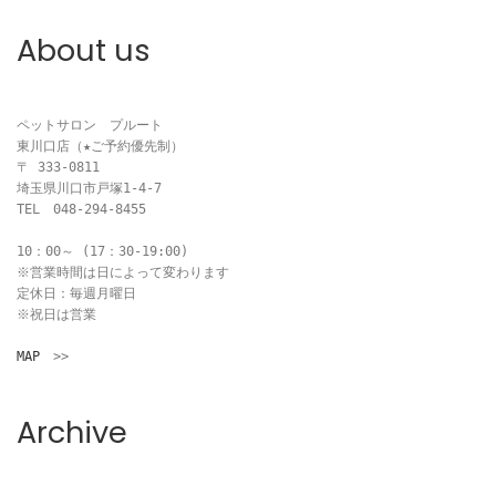
ゲ
About us
ー
シ
ペットサロン　プルート

ョ
東川口店（★ご予約優先制）

〒 333-0811

ン
埼玉県川口市戸塚1-4-7

TEL　048-294-8455

10：00～ (17：30-19:00)

※営業時間は日によって変わります

定休日：毎週月曜日

※祝日は営業

MAP
　>>
Archive